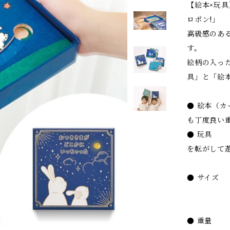
【絵本×玩
ロポン!」
高級感のあ
す。
絵柄の入っ
具」と「絵
● 絵本（カ
も丁度良い
● 玩具
を転がして
（付属
● サイズ 
〈カード
〈ビー
● 重量