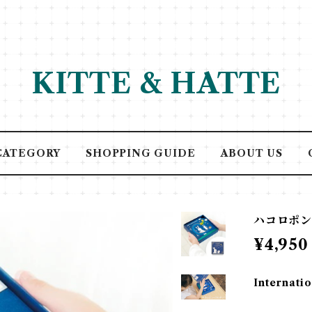
KITTE & HATTE
CATEGORY
SHOPPING GUIDE
ABOUT US
ハコロポ
¥4,950
Internatio