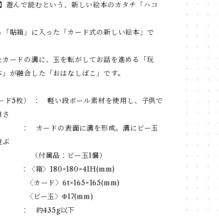
具】遊んで読むという、新しい絵本のカタチ「ハコ
る「貼箱」に入った「カード式の新しい絵本」で
たカードの溝に、玉を転がしてお話を進める「玩
本」が融合した「おはなしばこ」です。
ード5枚） ： 軽い段ボール素材を使用し、子供で
重さ
 ： カードの表面に溝を形成。溝にビー玉
遊ぶ
品：ビー玉1個）
：〈箱〉180×180×41H(mm)
〉6t×165×165(mm)
玉〉Φ17(mm)
 ： 約435g以下