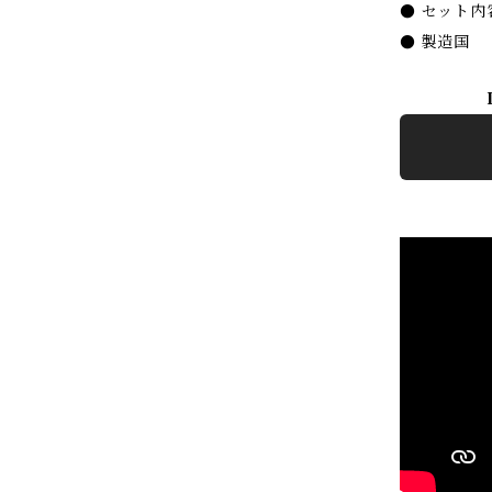
● セット内
● 製造